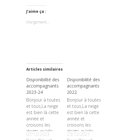
sur
sur
Twitter(ouvre
Facebook(ouvre
dans
dans
J’aime ça :
une
une
nouvelle
nouvelle
chargement…
fenêtre)
fenêtre)
Articles similaires
Disponibilité des
Disponibilité des
accompagnants
accompagnants
2023-24
2022
Bonjour à toutes
Bonjour à toutes
et tous,La neige
et tous,La neige
est bien là cette
est bien là cette
année et
année et
croisons les
croisons les
doigts qu’elle
doigts qu’elle
07/12/2023
23/12/2021
soit
soit