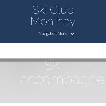
Ski Club
Monthey
Navigation Menu
Ski
accompagné