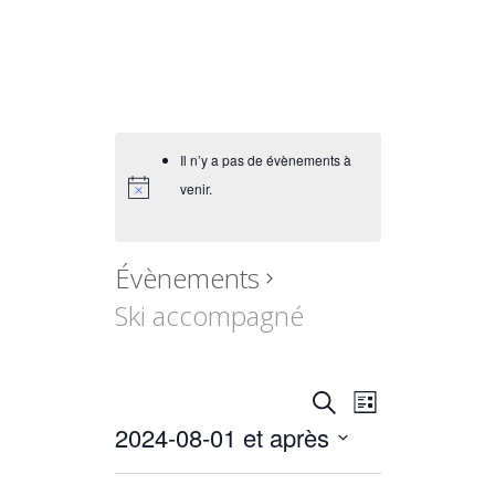
Il n’y a pas de évènements à
venir.
Évènements
Ski accompagné
Recherche
Navigation
Recherche
Liste
de
et
2024-08-01 et après
vues
navigation
Sélectionnez
Évènement
de
une