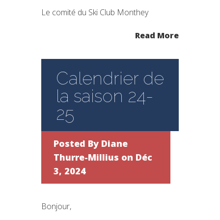
Le comité du Ski Club Monthey
Read More
Calendrier de
la saison 24-
25
Posted By
Diane
Thurre-Millius
on Déc
3, 2024
Bonjour,