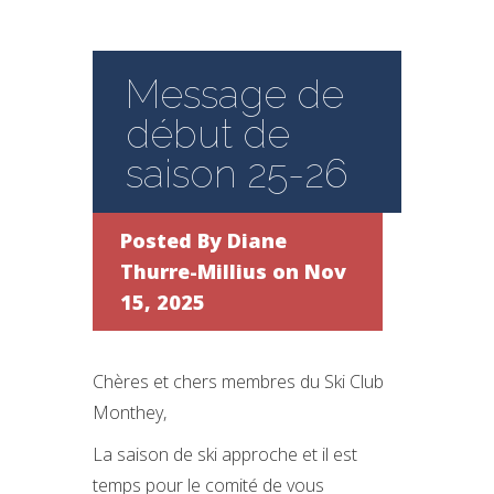
Message de
début de
saison 25-26
Posted By
Diane
Thurre-Millius
on Nov
15, 2025
Chères et chers membres du Ski Club
Monthey,
La saison de ski approche et il est
temps pour le comité de vous