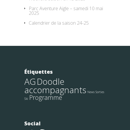
Parc Aventure Aigle – samedi 10 mai
2025
Calendrier de la saison 24-25
Étiquettes
AG
Doodle
accompagnants
News Sorties
Programme
Ski
Social