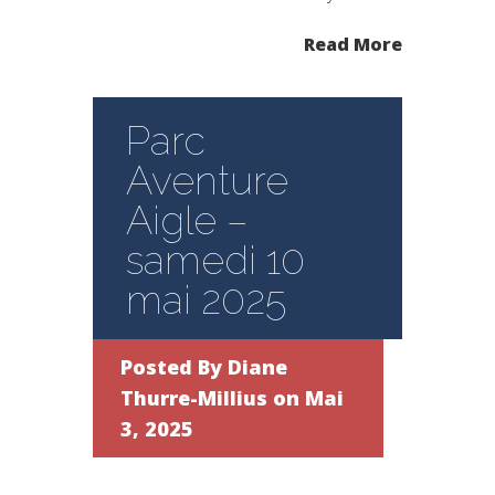
Read More
Parc
Aventure
Aigle –
samedi 10
mai 2025
Posted By
Diane
Thurre-Millius
on Mai
3, 2025