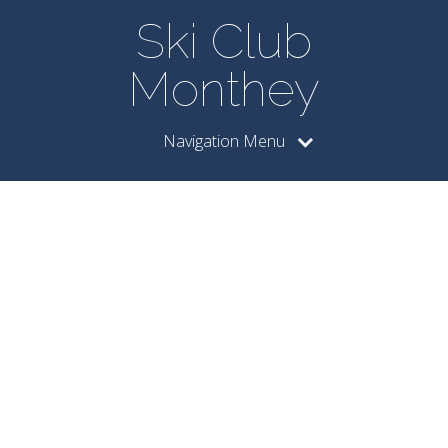
Ski Club
Monthey
Navigation Menu
Posts by
dianethm