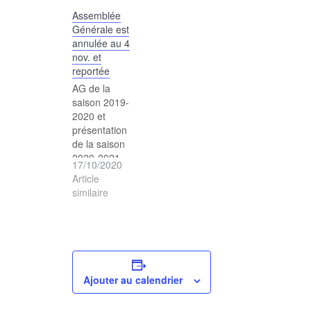
au COUVERT
pour monter
Assemblée
DES
en train
Générale est
MANGETTES
ensemble ou
annulée au 4
à 10h15 avec
à la
nov. et
casque et
télécabine à
reportée
VTT pour une
Champéry à
petite sortie à
8h45. Retour
AG de la
vélo sur la
à Monthey à
saison 2019-
digue et
13h37
2020 et
alentour ...
présentation
Fin de la
de la saison
sortie à
2020-2021.
17/10/2020
11h45
L'AG est
Article
reportée à
similaire
une date
ultérieur pour
cause de
force majeure
Ajouter au calendrier