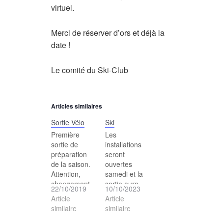
virtuel.
Merci de réserver d’ors et déjà la
date !
Le comité du Ski-Club
Articles similaires
Sortie Vélo
Ski
Première
Les
sortie de
installations
préparation
seront
de la saison.
ouvertes
Attention,
samedi et la
changement
sortie aura
22/10/2019
10/10/2023
de lieu pour le
lieu à ski !
Article
Article
rendez-vous !
RDV à la gare
similaire
similaire
Rendez-vous
AOMC à 7h45