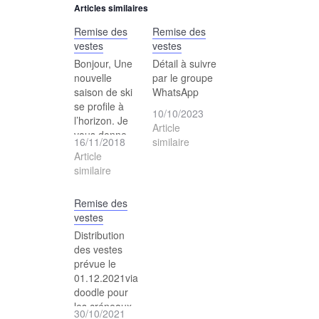
Articles similaires
Remise des
Remise des
vestes
vestes
Bonjour, Une
Détail à suivre
nouvelle
par le groupe
saison de ski
WhatsApp
se profile à
10/10/2023
l’horizon. Je
Article
vous donne
16/11/2018
similaire
rendez-vous
Article
le jeudi 29
similaire
novembre de
17:30 à
Remise des
18:00, au
vestes
local du ski
club, rue de la
Distribution
reconfiere 13
des vestes
à Monthey,
prévue le
pour venir
01.12.2021via
essayer et
doodle pour
chercher la
les créneaux
30/10/2021