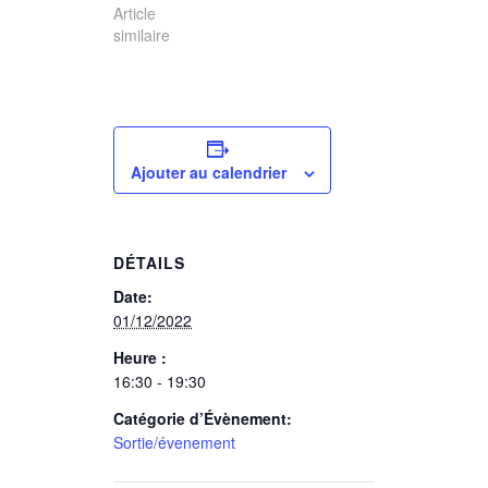
veste du ski-
horaires.
Article
club. Pour
similaire
rappel, le port
de la veste…
Ajouter au calendrier
DÉTAILS
Date:
01/12/2022
Heure :
16:30 - 19:30
Catégorie d’Évènement:
Sortie/évenement