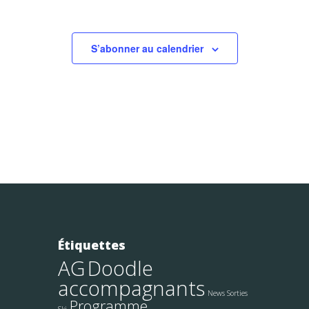
S’abonner au calendrier
Étiquettes
AG
Doodle
accompagnants
News Sorties
Programme