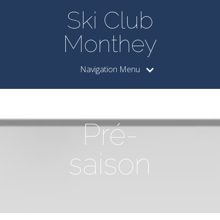
Ski Club
Monthey
Navigation Menu
Pré-
saison