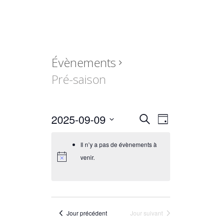
Évènements
Pré-saison
Recherche
Navigation
2025-09-09
Recherche
Jour
de
et
Sélectionnez
vues
navigation
une
Il n’y a pas de évènements à
date.
Évènement
de
venir.
vues
Évènements
Jour précédent
Jour suivant