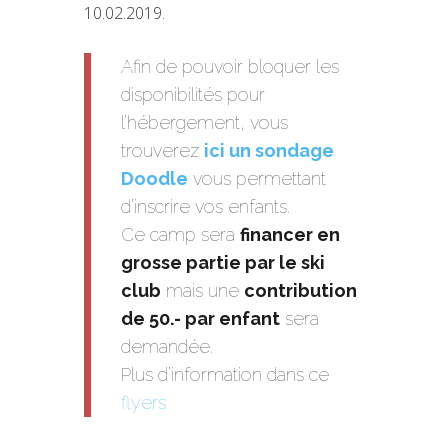
10.02.2019.
Afin de pouvoir bloquer les
disponibilités pour
l’hébergement, vous
trouverez
ici un sondage
Doodle
vous permettant
d’inscrire vos enfants.
Ce camp sera
financer en
grosse partie par le ski
club
mais une
contribution
de 50.- par enfant
sera
demandée.
Plus d’information dans ce
flyers