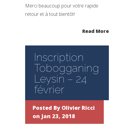
Merci beaucoup pour votre rapide
retour et à tout bientôt!
Read More
Inscription
Tobogganing
Leysin – 24
février
Posted By
Olivier Ricci
on Jan 23, 2018