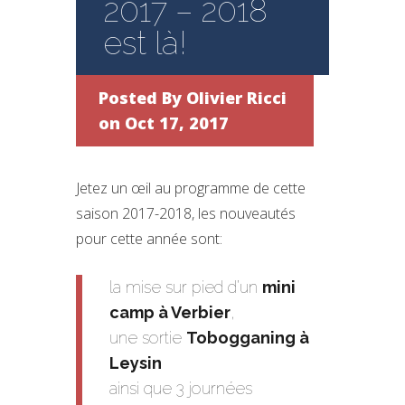
2017 – 2018
est là!
Posted By
Olivier Ricci
on Oct 17, 2017
Jetez un œil au programme de cette
saison 2017-2018, les nouveautés
pour cette année sont:
la mise sur pied d’un
mini
camp à Verbier
,
une sortie
Tobogganing à
Leysin
ainsi que 3 journées