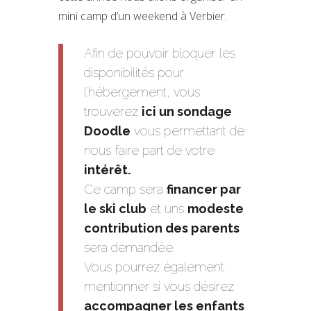
mini camp d’un weekend à Verbier.
Afin de pouvoir bloquer les
disponibilités pour
l’hébergement, vous
trouverez
ici un sondage
Doodle
vous permettant de
nous faire part de votre
intérêt.
Ce camp sera
financer par
le ski club
et uns
modeste
contribution des parents
sera demandée.
Vous pourrez également
mentionner si vous désirez
accompagner les enfants