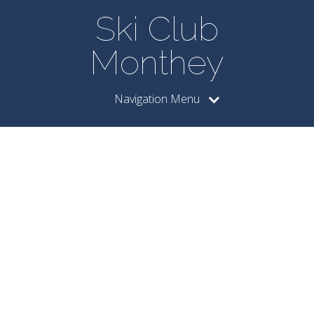
Ski Club
Monthey
Navigation Menu
Posts by
18072611