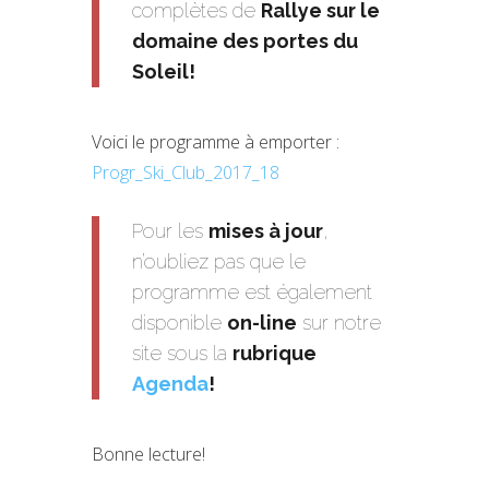
complètes de
Rallye sur le
domaine des portes du
Soleil!
Voici le programme à emporter :
Progr_Ski_Club_2017_18
Pour les
mises à jour
,
n’oubliez pas que le
programme est également
disponible
on-line
sur notre
site sous la
rubrique
Agenda
!
Bonne lecture!