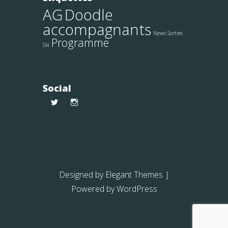
AG
Doodle
accompagnants
News Sorties
Programme
Ski
Social
Voir
Voir
le
le
profil
profil
de
de
skiclubmonthey
skiclubmonthey
sur
sur
Twitter
Instagram
Designed by
Elegant Themes
|
Powered by
WordPress